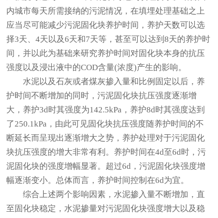
内城市每天所需接纳的污泥情况，在填埋处理基础之上
应当尽可能减少污泥固化块养护时间，养护天数可以选
择3天、4天以及6天和7天等，甚至可以达到8天的养护时
间，并以此为基础来研究养护时间对固化块本身的抗压
强度以及浸出液中的COD含量(浓度)产生的影响。
水泥以及石灰或者煤灰掺入量和比例固定以后，养
护时间不断增加的同时，污泥固化块抗压强度逐渐增
大，养护3d时其强度为142.5kPa，养护8d时其强度达到
了250.1kPa，由此可见固化块抗压强度随养护时间的不
断延长而呈现出逐渐增大之势，养护处理对于污泥固化
块抗压强度的增大非常有利。养护时间在4d至6d时，污
泥固化块的强度增幅显著。超过6d，污泥固化块强度增
幅逐渐变小。总体而言，养护时间控制在6d为宜。
综合上述两个影响因素，水泥掺入量不断增加，直
至固化块稳定，水泥掺量对污泥固化块强度增大以及稳